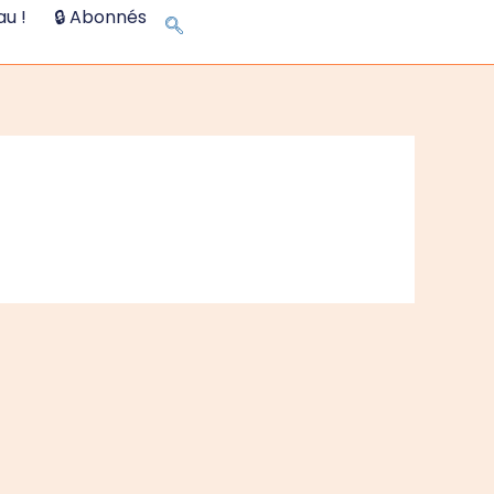
u !
🔒 Abonnés