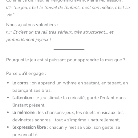
Comme l’a dit Pauline Kergomard avant Maria Montessori :
👉
“Le jeu, c’est le travail de l’enfant., c’est son métier, c’est sa
vie”
Nous ajoutons volontiers :
👉
Et c’est un travail très sérieux, très structurant… et
profondément joyeux !
Pourquoi le jeu est si puissant pour apprendre la musique ?
Parce qu’il engage :
le corps
: on apprend un rythme en sautant, en tapant, en
balançant ses bras,
l’attention
: le jeu stimule la curiosité, garde l’enfant dans
l’instant présent,
la mémoire
: les chansons-jeux, les rituels musicaux, les
devinettes sonores… tout « s’imprime » naturellement,
l’expression libre
: chacun y met sa voix, son geste, sa
personnalité.