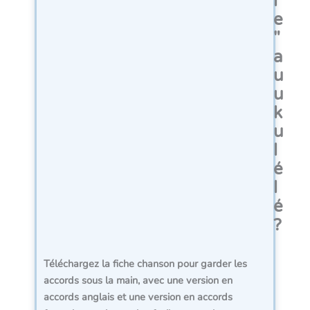
l
e
"
a
u
u
k
u
l
é
l
é
?
Téléchargez la fiche chanson pour garder les
accords sous la main, avec une version en
accords anglais et
une version en accords