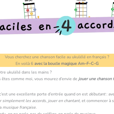
Vous cherchez une chanson facile au ukulélé en français ?
En voilà 6
avec la boucle magique Am–F–C–G
tre ukulélé dans les mains ?
us êtes comme moi, vous mourez d’envie de
jouer une chanson f
c’est une excellente porte d’entrée quand on est
débutant
: av
r simplement les accords
,
jouer en chantant
, et commencer à s
la
musique française
.