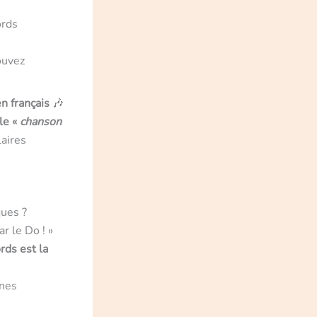
ords
ouvez
en français
🎶
le «
chanson
aires
ques ?
r le Do ! »
ords est la
ones