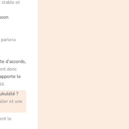
t stable et
nson
 parlera
te d’accords,
ont donc
’apporte le
lé.
ukulélé ?
lier et une
ent le