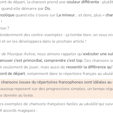
oint de départ, la chanson prend une
couleur différente
: plutô
 quand elle démarre par
Do
,
ncolique
quand elle s’ouvre sur
La mineur
… et donc, plus «
cha
 !
non ?
a évidemment des contre-exemples : ça tombe bien, on vous en
ci et on les développera dans le prochain article !
s de Musique Active
, nous aimons rappeler qu’
exécuter une sui
s’amuser c’est primordial, comprendre c’est top
. Ces chansons s
on seulement de jouer, mais aussi de
ressentir la différence qu
ccord de départ
, notamment dans le répertoire français au ukulé
 chansons issues du répertoires francophones sont idéales au 
aucoup reposent sur des progressions simples, un tempo régu
le donnée au texte.
ues exemples de
chansons françaises faciles au ukulélé
qui suiv
4 accords magiques :