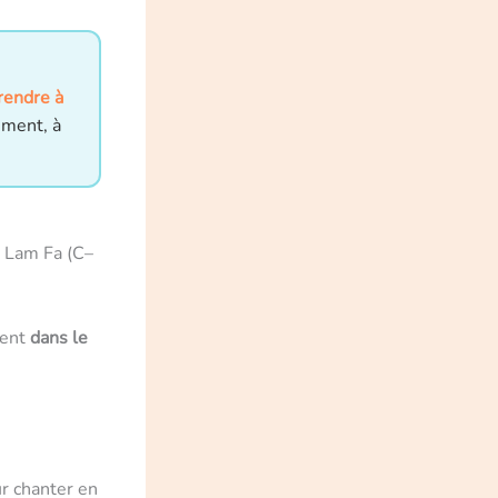
endre à
ement, à
l Lam Fa (C–
vent
dans le
ur chanter en