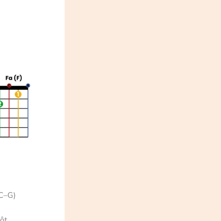
–C–G)
tôt