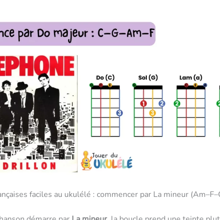
ançaises faciles au ukulélé : commencer par La mineur (Am–F
hanson démarre par
La mineur
, la boucle prend une teinte plu