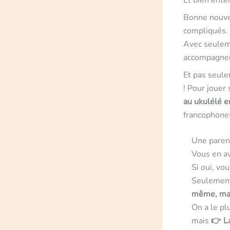
Et bien ente
Bonne nouvel
compliqués.
Avec seule
accompagner 
Et pas seule
! Pour jouer
au ukulélé en
francophone
Une paren
Vous en av
Si oui, vo
Seulement 
même, mais
On a le pl
mais
👉 L