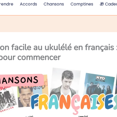
rendre
Accords
Chansons
Comptines
🎁 Cadea
n facile au ukulélé en français 
 pour commencer