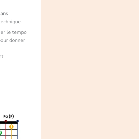
sans
technique.
uer le tempo
pour donner
nt