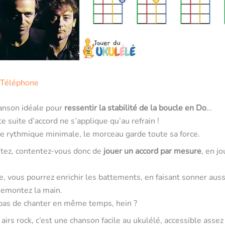
 Téléphone
anson idéale pour
ressentir la stabilité de la boucle en Do
…
e suite d’accord ne s’applique qu’au refrain !
e rythmique minimale, le morceau garde toute sa force.
utez, contentez-vous donc de
jouer un accord par mesure
, en j
te, vous pourrez enrichir les battements, en faisant sonner auss
remontez la main.
 pas de chanter en même temps, hein ?
 airs rock, c’est une chanson facile au ukulélé, accessible asse