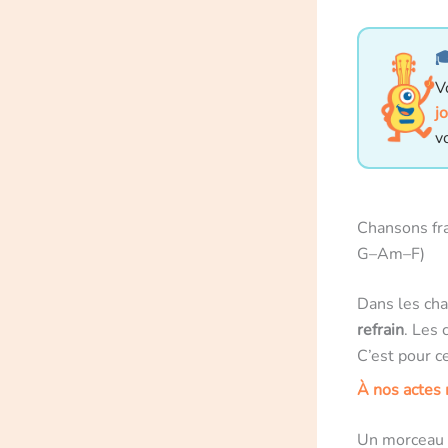

V
j
v
Chansons fra
G–Am–F)
Dans les cha
refrain
. Les 
C’est pour c
À nos actes
Un morceau d