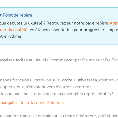
 Point de repère
ous débutez le ukulélé ? Retrouvez sur notre page repère
Appr
ouer du ukulélé
les étapes essentielles pour progresser simpl
otre rythme.
nçaises faciles au ukulélé : commencer par Do majeur : Do So
nsons françaises, lorsqu’on suit
l’ordre « universel »
, c’est sou
couplets, eux, s’envolent vers d’autres aventures !
ela que nous ne citerons que deux exemples représentatifs !
 manqués
– Jean-Jacques Goldman
e variété française entraînant, au texte fédérateur, parfait po