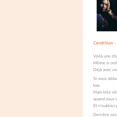
Cendrillon
–
Voilà une ch
Même si cett
Déjà avec un
Si vous déb
bas.
Mais très vi
quand vous 
Et n’oubliez
Derrière ses