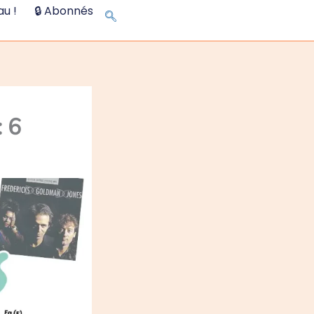
u !
🔒 Abonnés
: 6