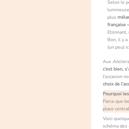
Selon le p
lumineuse
plus
méla
française
»
Etonnant, 
Bon, il y 
(un peu) i
Aux
Atelier
c’est bien, 
l’occasion n
choix de l’a
Pourquoi les
Parce que be
place centra
Voici quelq
schéma des 