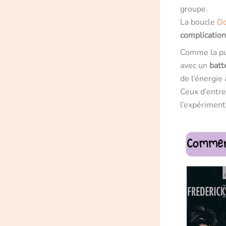
groupe.
La boucle
D
complication
Comme la pu
avec un
batt
de l’énergie 
Ceux d’entre
l’expériment