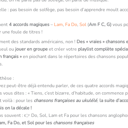
ndu, on ne parle
pas de solfège
, on parle de musique.
le : pas besoin de solfège, pas besoin d’apprendre moult acc
ment
4 accords magiques
–
Lam
,
Fa
Do
,
Sol
(
Am F C, G)
vous p
une foule de titres !
ment des standards américains, non !
Des « vraies » chansons 
 seul ou
jouer en groupe
et créer votre
playlist complète
spécia
 français »
en piochant dans le répertoires des chansons popul
s.
thèse :
ez peut-être déjà entendu parler, de ces quatre accords magi
us vous dites : « Tiens, c’est bizarre, d’habitude, on commence pa
voilà : pour les
chansons françaises au ukulélé
,
la suite d’acc
 on la décale !
us souvent : 👉 Do, Sol, Lam et Fa pour les chansons angloph
am, Fa Do, et Sol pour les
chansons françaises