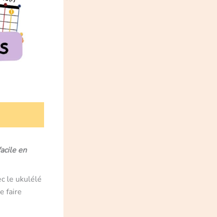
acile en
ec le ukulélé
e faire