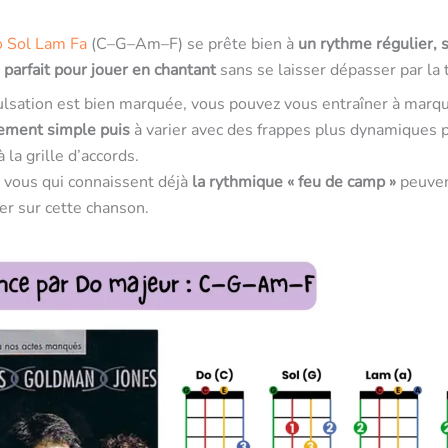
o
Sol
Lam
Fa
(C–G–Am–F) se prête bien à
un rythme régulier, 
 parfait pour jouer en chantant
sans se laisser dépasser par la 
lsation est bien marquée, vous pouvez vous entraîner à marq
ement simple puis
à varier avec des frappes plus dynamiques 
à la grille d’accords.
 vous qui connaissent déjà
la rythmique « feu de camp »
peuve
er sur cette chanson.